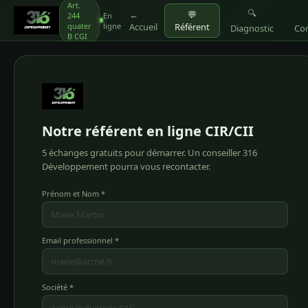
Art.
🔍
←
💬
244
En
quater
ligne
Accueil
Référent
Diagnostic
Co
B CGI
Notre référent en ligne CIR/CII
5 échanges gratuits pour démarrer. Un conseiller 316
Développement pourra vous recontacter.
Prénom et Nom *
Email professionnel *
Société *